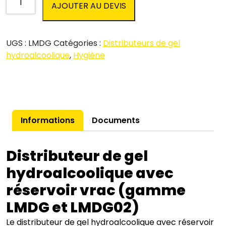
AJOUTER AU DEVIS
de
Distributeur
de
UGS :
LMDG
Catégories :
Distributeurs de gel
gel
hydroalcoolique
,
Hygiène
hydroalcoolique
-
Automatique
Informations
Documents
Distributeur de gel
hydroalcoolique avec
réservoir vrac (gamme
LMDG et LMDG02)
Le distributeur de gel hydroalcoolique avec réservoir