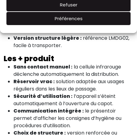
place de consignes et de procédures destinées
Refuser
aux utilisateurs.
Alimentation :
fonctionne avec 4 piles 1,5 V type
Préférences
LR6 AA, non fournies.
Version structure renforcée :
référence LMDG.
Version structure légère :
référence LMDG02,
facile à transporter.
Les + produit
Sans contact manuel :
la cellule infrarouge
déclenche automatiquement la distribution.
Réservoir vrac :
solution adaptée aux usages
réguliers dans les lieux de passage.
Sécurité d’utilisation :
l’appareil s’éteint
automatiquement à l’ouverture du capot.
Communication intégrée :
le présentoir
permet d’afficher les consignes d’hygiène ou
procédures d’utilisation.
Choix de structure :
version renforcée ou