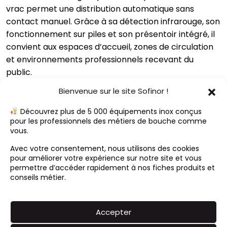
vrac permet une distribution automatique sans
contact manuel. Grâce à sa détection infrarouge, son
fonctionnement sur piles et son présentoir intégré, il
convient aux espaces d’accueil, zones de circulation
et environnements professionnels recevant du
public.
Caractéristiques techniques
Bienvenue sur le site Sofinor !
Conception :
fabrication en tôle inox 100 %.
Découvrez plus de 5 000 équipements inox conçus
Dimensions :
L525 x P375 x H1409 mm.
pour les professionnels des métiers de bouche comme
vous.
Livraison :
produit livré en kit, montable par le
client.
Avec votre consentement, nous utilisons des cookies
Distribution :
détection automatique des mains
pour améliorer votre expérience sur notre site et vous
permettre d’accéder rapidement à nos fiches produits et
par cellule infrarouge.
conseils métier.
Dosage :
délivre une dose toutes les 3 secondes.
Sécurité :
extinction automatique à l’ouverture
du capot.
Accepter
Présentoir :
support intégré pour la mise en